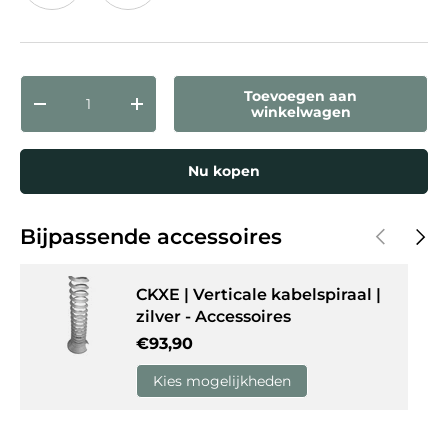
Wit/Grafiet
Kleur/Grafiet
Aantal
Toevoegen aan
Verlaag de hoeveelheid
Verhoog de hoeveelheid
winkelwagen
Nu kopen
Vorige
Volg
Bijpassende accessoires
CKXE | Verticale kabelspiraal |
zilver - Accessoires
Reguliere prijs
€93,90
Kies mogelijkheden