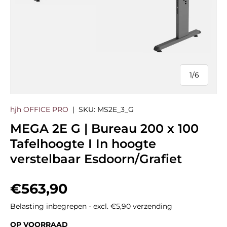
1
/
6
van
hjh OFFICE PRO
|
SKU:
MS2E_3_G
MEGA 2E G | Bureau 200 x 100
Tafelhoogte I In hoogte
verstelbaar Esdoorn/Grafiet
Reguliere prijs
€563,90
Belasting inbegrepen - excl. €5,90 verzending
OP VOORRAAD