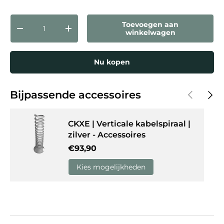
Aantal
Toevoegen aan
Verlaag de hoeveelheid
Verhoog de hoeveelheid
winkelwagen
Nu kopen
Vorige
Volg
Bijpassende accessoires
CKXE | Verticale kabelspiraal |
zilver - Accessoires
Reguliere prijs
€93,90
Kies mogelijkheden