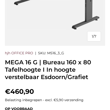
1
/
7
van
hjh OFFICE PRO
|
SKU:
MS16_3_G
MEGA 16 G | Bureau 160 x 80
Tafelhoogte I In hoogte
verstelbaar Esdoorn/Grafiet
Reguliere prijs
€460,90
Belasting inbegrepen - excl. €5,90 verzending
OP VOORRAAD