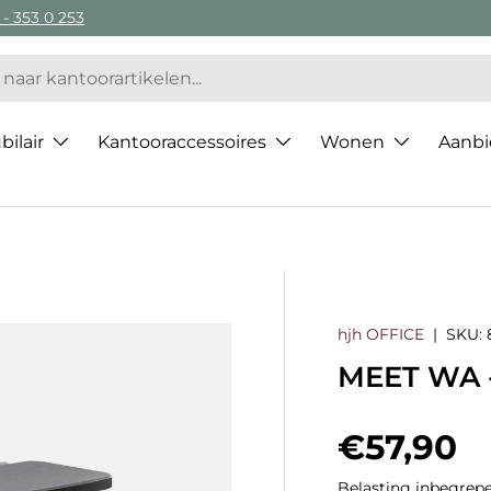
 - 353 0 253
ilair
Kantooraccessoires
Wonen
Aanbi
hjh OFFICE
|
SKU:
MEET WA 
Regulier
€57,90
Belasting inbegrepe