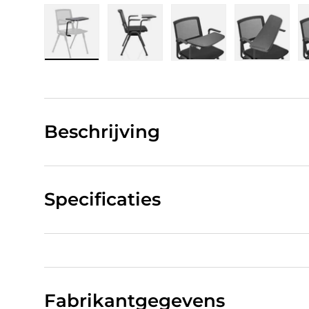
Laad afbeelding 1 in gallerij-weergave
Laad afbeelding 2 in gallerij-w
Laad afbeelding 3 in
Laad afb
Beschrijving
Specificaties
Fabrikantgegevens