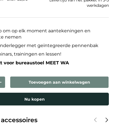
Levertijd van het pakket in 3-5
werkdagen
p om op elk moment aantekeningen en
 te nemen
jfonderlegger met geïntegreerde pennenbak
inars, trainingen en lessen!
kt voor bureaustoel MEET WA
Toevoegen aan winkelwagen
eelheid
Verhoog de hoeveelheid
Nu kopen
Vorige
Volgende
 accessoires