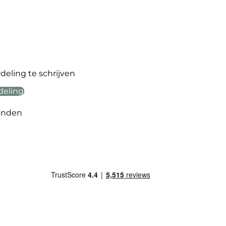
eling te schrijven
deling
onden