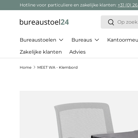
Hotline voor particuliere en zakelijke klanten:
+31 (0) 26
Ga naar inhoud
Zoeken
Zoeken
Bureaustoelen
Bureaus
Kantoormeub
Zakelijke klanten
Advies
Home
MEET WA - Klembord
Ga direct naar productinformatie