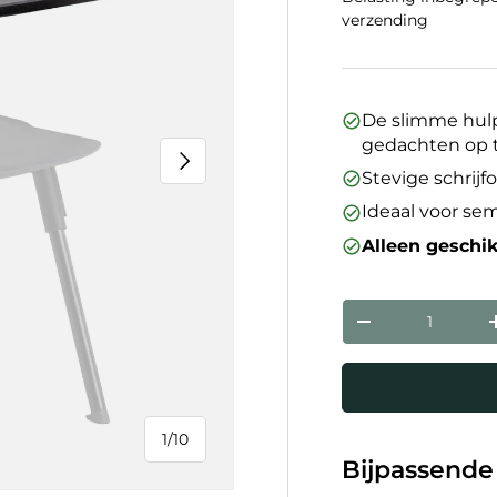
verzending
De slimme hul
gedachten op
Volgende
Stevige schri
Ideaal voor sem
Alleen geschi
Aantal
Verlaag de hoev
1
/
10
van
Bijpassende