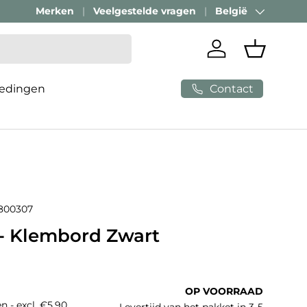
Merken
Veelgestelde vragen
België
Land/Regio
Inloggen
Mandje
Contact
edingen
800307
- Klembord Zwart
e prijs
OP VOORRAAD
n - excl. €5,90