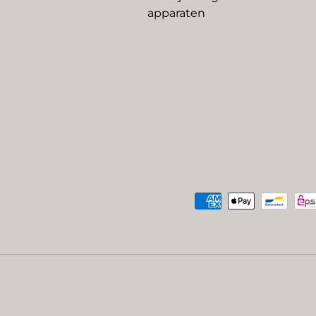
apparaten
Geaccepteerde betaalme