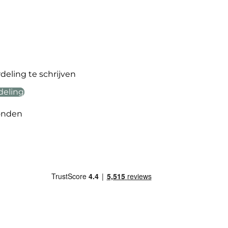
eling te schrijven
deling
onden