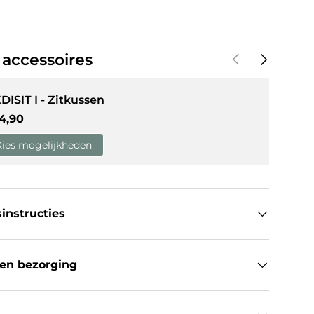
Vorige
Volgende
 accessoires
DISIT I - Zitkussen
guliere prijs
4,90
Kies mogelijkheden
instructies
en bezorging