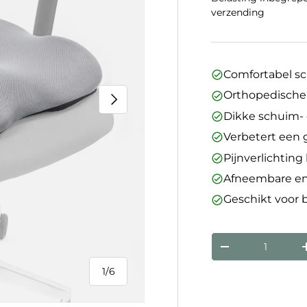
verzending
Comfortabel s
Orthopedische 
Volgende
Dikke schuim- 
Verbetert een
Pijnverlichting
Afneembare en
Geschikt voor b
Aantal
Verlaag de hoev
1
/
6
van