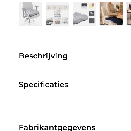
Laad afbeelding 1 in gallerij-weergave
Laad afbeelding 2 in gallerij-w
Laad afbeelding 3 in
Laad afb
Beschrijving
Specificaties
Fabrikantgegevens