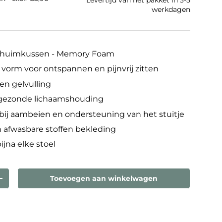
Levertijd van het pakket in 3-5
werkdagen
chuimkussen - Memory Foam
vorm voor ontspannen en pijnvrij zitten
en gelvulling
 gezonde lichaamshouding
 bij aambeien en ondersteuning van het stuitje
 afwasbare stoffen bekleding
ijna elke stoel
Toevoegen aan winkelwagen
eelheid
Verhoog de hoeveelheid