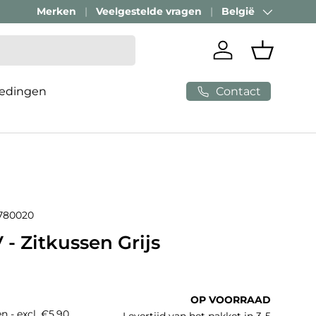
Merken
Veelgestelde vragen
België
Land/Regio
Inloggen
Mandje
Contact
edingen
780020
 - Zitkussen Grijs
e prijs
OP VOORRAAD
n - excl. €5,90