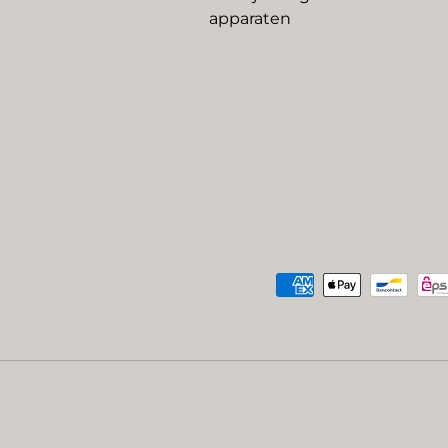
apparaten
Geaccepteerde betaalme