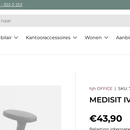
 - 353 0 253
ilair
Kantooraccessoires
Wonen
Aanbi
hjh OFFICE
|
SKU:
MEDISIT IV
Regulier
€43,90
Belasting inbegrepe