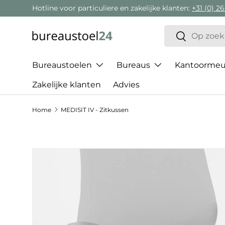
Hotline voor particuliere en zakelijke klanten:
+31 (0) 26
Ga naar inhoud
Zoeken
Zoeken
Bureaustoelen
Bureaus
Kantoormeub
Zakelijke klanten
Advies
Home
MEDISIT IV - Zitkussen
Ga direct naar productinformatie