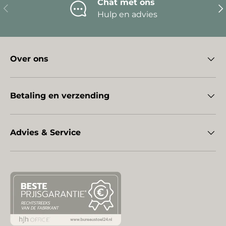
Chat met ons
Vorige
Vo
Hulp en advies
Over ons
Betaling en verzending
Advies & Service