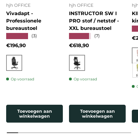
hjh OFFICE
hjh OFFICE
hj
Vivadapt -
INSTRUCTOR SW I
KI
Professionele
PRO stof / netstof -
ki
bureaustoel
XXL bureaustoel
★
★★★★★
★★★★★
(3)
(7)
Re
€2
Reguliere prijs
Reguliere prijs
€196,90
€618,90
Zwart
Zwart
Op voorraad
Op voorraad
Toevoegen aan
Toevoegen aan
winkelwagen
winkelwagen