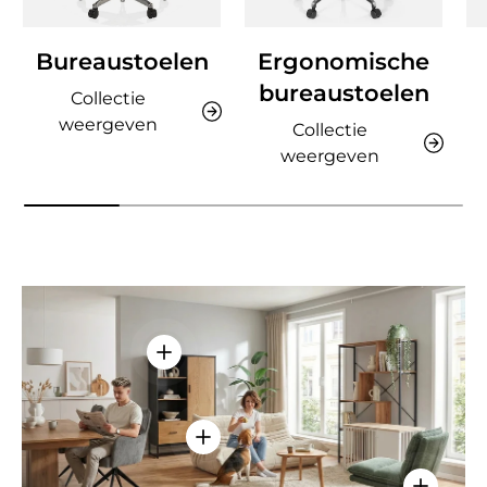
Bureaustoelen
Ergonomische
bureaustoelen
Collectie
weergeven
Collectie
weergeven
Details weergeven - AMIO H - Kantoor
Details weergeven - Sitzolo 2 - Lo
Details w