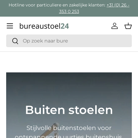
Hotline voor particuliere en zakelijke klanten:
+31 (0) 26 -
Ga naar inhoud
353 0 253
Menu
Inloggen
Man
Zoeken
Zoeken
Buiten stoelen
Stijlvolle buitenstoelen voor
ontspannende uurtjes buitenshuis.