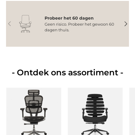
Probeer het 60 dagen
Vorige
Volge
Geen risico. Probeer het gewoon 60
dagen thuis.
- Ontdek ons assortiment -