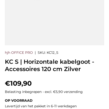
hjh OFFICE PRO
|
SKU:
KC12_S
KC S | Horizontale kabelgoot -
Accessoires 120 cm Zilver
Reguliere prijs
€109,90
Belasting inbegrepen - excl. €5,90 verzending
OP VOORRAAD
Levertijd van het pakket in 6-11 werkdagen