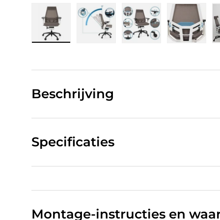
Laad afbeelding 1 in gallerij-weergave
Laad afbeelding 2 in gallerij-w
Laad afbeelding 3 in
Laad afb
Beschrijving
Specificaties
Montage-instructies en wa