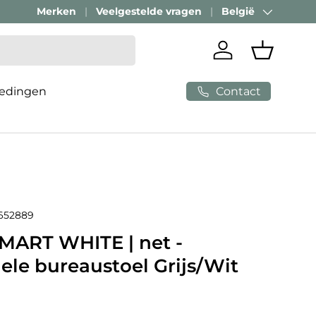
Merken
Veelgestelde vragen
België
Land/Regio
Inloggen
Mandje
Contact
edingen
652889
MART WHITE | net -
ele bureaustoel Grijs/Wit
e prijs