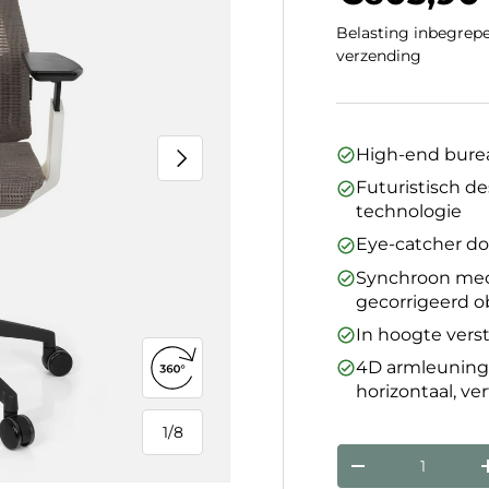
Belasting inbegrepe
verzending
Volgende
High-end bure
Futuristisch d
technologie
Eye-catcher d
Synchroon mec
gecorrigeerd 
In hoogte vers
4D armleuning
360°-weergave openen
horizontaal, ver
1
/
8
van
Aantal
Verlaag de hoev