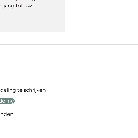
egang tot uw
eling te schrijven
deling
onden