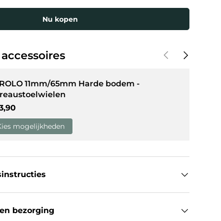
Nu kopen
weergave
in gallerij-weergave
Vorige
Volgende
 accessoires
 ROLO 11mm/65mm Harde bodem -
reaustoelwielen
guliere prijs
3,90
Kies mogelijkheden
instructies
en bezorging