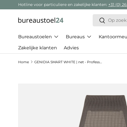
Hotline voor particuliere en zakelijke klanten:
+31 (0) 26
Ga naar inhoud
Zoeken
Zoeken
Bureaustoelen
Bureaus
Kantoormeub
Zakelijke klanten
Advies
Home
GENIDIA SMART WHITE | net - Professionele bureaustoel
Ga direct naar productinformatie