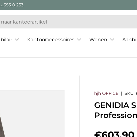
 - 353 0 253
ilair
Kantooraccessoires
Wonen
Aanbi
hjh OFFICE
|
SKU:
GENIDIA S
Profession
Regulier
€603,90