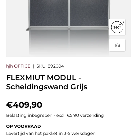
360°-we
1
/
8
van
hjh OFFICE
|
SKU:
892004
FLEXMIUT MODUL -
Scheidingswand Grijs
Reguliere prijs
€409,90
Belasting inbegrepen - excl. €5,90 verzending
OP VOORRAAD
Levertijd van het pakket in 3-5 werkdagen