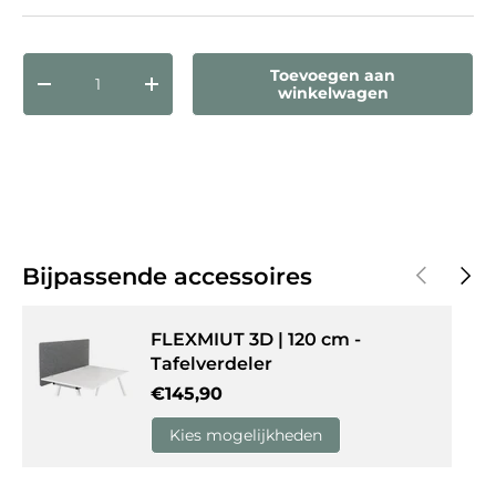
Aantal
Toevoegen aan
Verlaag de hoeveelheid
Verhoog de hoeveelheid
winkelwagen
Vorige
Volg
Bijpassende accessoires
FLEXMIUT 3D | 120 cm -
Tafelverdeler
Reguliere prijs
€145,90
Kies mogelijkheden