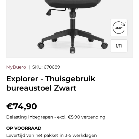
360°-we
1
/
11
van
MyBuero
|
SKU:
670689
Explorer - Thuisgebruik
bureaustoel Zwart
Reguliere prijs
€74,90
Belasting inbegrepen - excl. €5,90 verzending
OP VOORRAAD
Levertijd van het pakket in 3-5 werkdagen