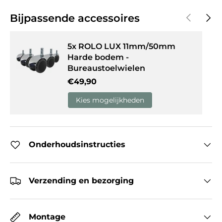
Vorige
Volg
Bijpassende accessoires
5x ROLO LUX 11mm/50mm
Harde bodem -
Bureaustoelwielen
Reguliere prijs
€49,90
Kies mogelijkheden
Onderhoudsinstructies
Verzending en bezorging
Montage