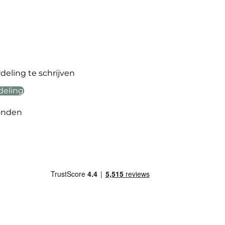
eling te schrijven
deling
onden