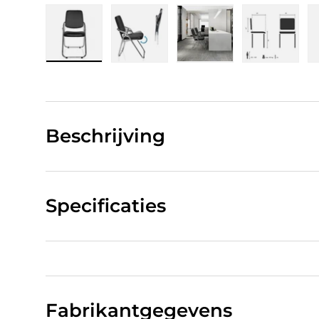
Laad afbeelding 1 in gallerij-weergave
Laad afbeelding 2 in gallerij-w
Laad afbeelding 3 in
Laad afb
Beschrijving
Specificaties
Fabrikantgegevens