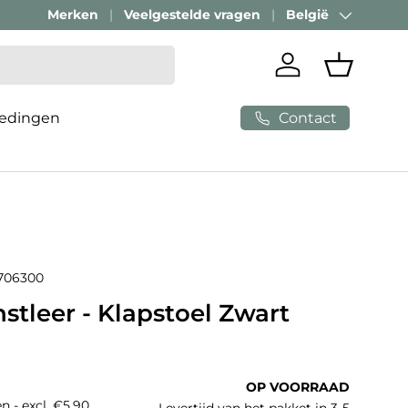
Merken
Veelgestelde vragen
België
Land/Regio
Inloggen
Mandje
Contact
edingen
706300
stleer - Klapstoel Zwart
e prijs
OP VOORRAAD
n - excl. €5,90