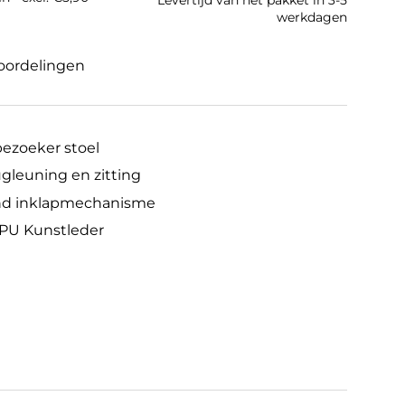
Levertijd van het pakket in 3-5
werkdagen
oordelingen
ezoeker stoel
ugleuning en zitting
nd inklapmechanisme
 PU Kunstleder