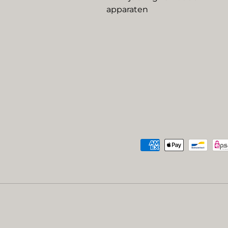
apparaten
Geaccepteerde betaalme