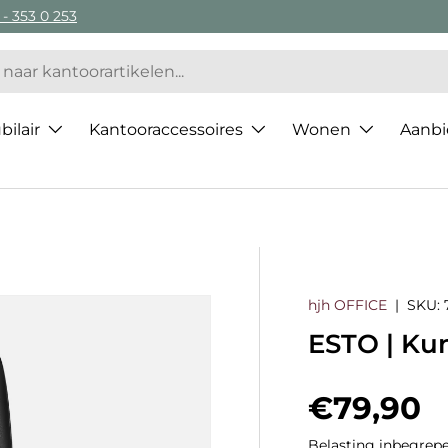
 - 353 0 253
ilair
Kantooraccessoires
Wonen
Aanbi
hjh OFFICE
|
SKU:
ESTO | Kun
Regulier
€79,90
Belasting inbegrepe