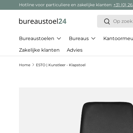
Hotline voor particuliere en zakelijke klanten:
+31 (0) 26
Ga naar inhoud
Zoeken
Zoeken
Bureaustoelen
Bureaus
Kantoormeub
Zakelijke klanten
Advies
Home
ESTO | Kunstleer - Klapstoel
Ga direct naar productinformatie