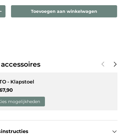
Toevoegen aan winkelwagen
eelheid
Verhoog de hoeveelheid
weergave
in gallerij-weergave
Vorige
Volgende
 accessoires
TO - Klapstoel
guliere prijs
67,90
Kies mogelijkheden
instructies