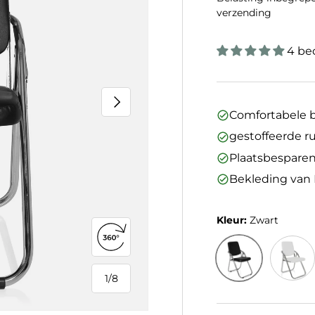
verzending
4 be
Volgende
Comfortabele b
gestoffeerde r
Plaatsbespare
Bekleding van
Kleur:
Zwart
360°-weergave openen
1
/
8
Zwart
van
Wit