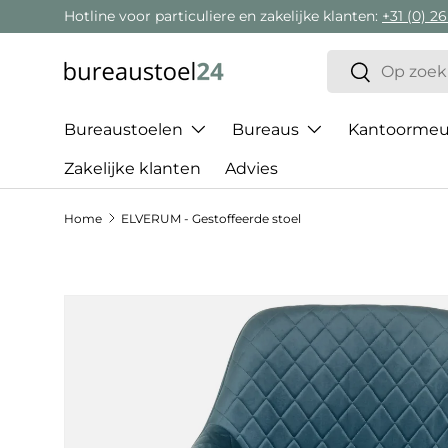
Hotline voor particuliere en zakelijke klanten:
+31 (0) 26
Ga naar inhoud
Zoeken
Zoeken
Bureaustoelen
Bureaus
Kantoormeub
Zakelijke klanten
Advies
Home
ELVERUM - Gestoffeerde stoel
Ga direct naar productinformatie