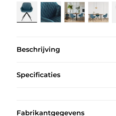
Laad afbeelding 1 in gallerij-weergave
Laad afbeelding 2 in gallerij-w
Laad afbeelding 3 in
Laad afb
Beschrijving
Specificaties
Fabrikantgegevens