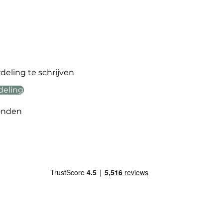
eling te schrijven
deling
onden