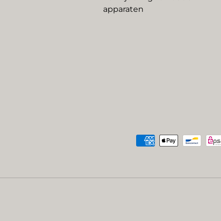
apparaten
Geaccepteerde betaalme