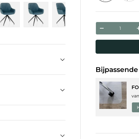
Blauw Grijs
Grijs
Aantal
eergave
 gallerij-weergave
eelding 4 in gallerij-weergave
Laad afbeelding 5 in gallerij-weergave
Laad afbeelding 6 in gallerij-weergave
Laad afbeelding 7 in gallerij-
Laad afbeelding 8 
Verlaag de hoev
Bijpassende
FO
va