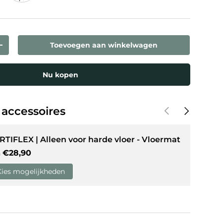
Groen
Toevoegen aan winkelwagen
weergave
in gallerij-weergave
eelheid
Verhoog de hoeveelheid
Nu kopen
Vorige
Volgende
 accessoires
RTIFLEX | Alleen voor harde vloer - Vloermat
Reguliere prijs
€28,90
n
Kies mogelijkheden