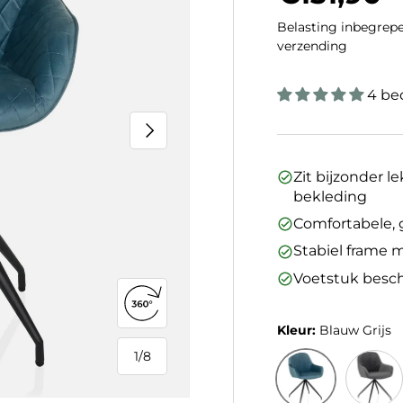
Belasting inbegrepe
verzending
4 be
Volgende
Zit bijzonder 
bekleding
Comfortabele, 
Stabiel frame 
Voetstuk besc
360°-weergave openen
Kleur:
Blauw Grijs
1
/
8
van