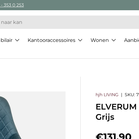
 - 353 0 253
ilair
Kantooraccessoires
Wonen
Aanbi
hjh LIVING
|
SKU:
7
ELVERUM -
Grijs
Regulier
€131,90