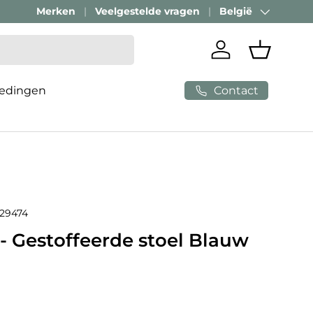
Merken
Veelgestelde vragen
België
Land/Regio
Inloggen
Mandje
Contact
edingen
29474
 Gestoffeerde stoel Blauw
e prijs