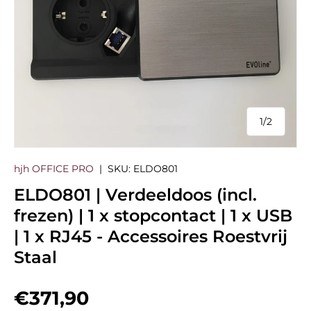
1
/
2
van
hjh OFFICE PRO
|
SKU:
ELDO801
ELDO801 | Verdeeldoos (incl.
frezen) | 1 x stopcontact | 1 x USB
| 1 x RJ45 - Accessoires Roestvrij
Staal
Reguliere prijs
€371,90