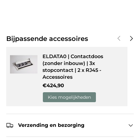
Vorige
Volg
Bijpassende accessoires
ELDATA0 | Contactdoos
(zonder inbouw) | 3x
stopcontact | 2 x RJ45 -
Accessoires
Reguliere prijs
€424,90
Kies mogelijkheden
Verzending en bezorging