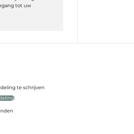
egang tot uw
eling te schrijven
deling
onden