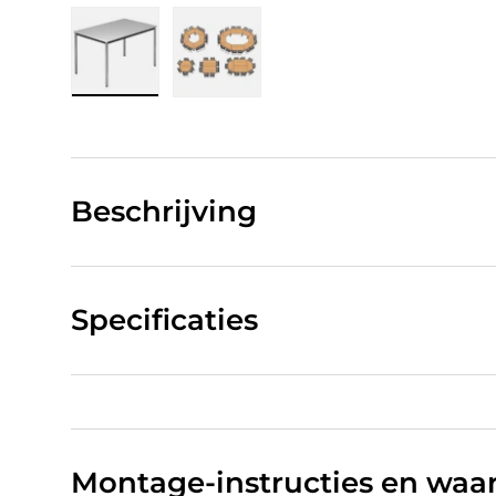
Laad afbeelding 1 in gallerij-weergave
Laad afbeelding 2 in gallerij-w
Beschrijving
Specificaties
Montage-instructies en wa