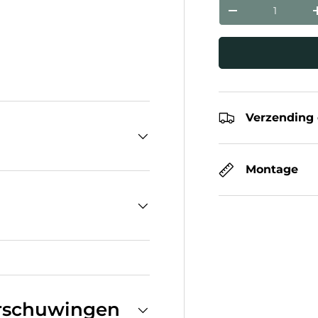
Aantal
Verlaag de hoev
eergave
Verzending 
Montage
arschuwingen