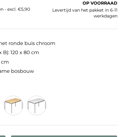
OP VOORRAAD
n - excl. €5,90
Levertijd van het pakket in 6-11
werkdagen
met ronde buis chroom
 B): 120 x 80 cm
2 cm
zame bosbouw
n
Esdoorn
Wit