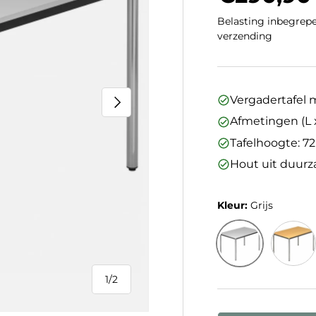
Belasting inbegrepe
verzending
Volgende
Vergadertafel 
Afmetingen (L x
Tafelhoogte: 7
Hout uit duur
Kleur:
Grijs
Grijs
Beuke
1
/
2
van