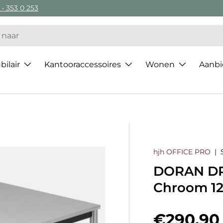
 - 353 0 253
ilair
Kantooraccessoires
Wonen
Aanbi
hjh OFFICE PRO
|
DORAN DR1
Chroom 12
Regulier
€290,90