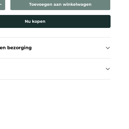
Toevoegen aan winkelwagen
eelheid
Verhoog de hoeveelheid
Nu kopen
en bezorging