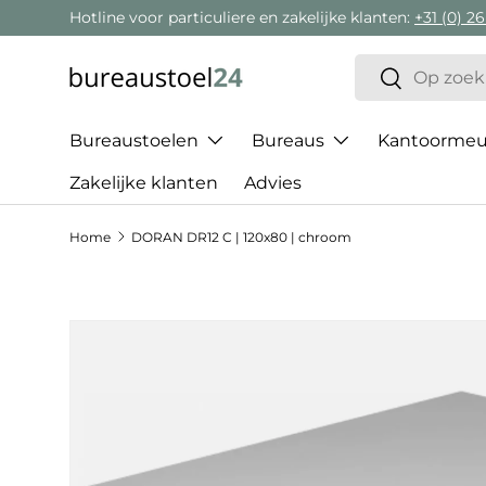
Hotline voor particuliere en zakelijke klanten:
+31 (0) 26
Ga naar inhoud
Zoeken
Zoeken
Bureaustoelen
Bureaus
Kantoormeub
Zakelijke klanten
Advies
Home
DORAN DR12 C | 120x80 | chroom
Ga direct naar productinformatie