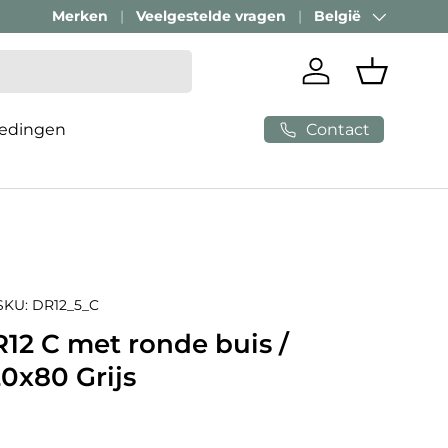
Merken
Veelgestelde vragen
België
Land/Regio
Inloggen
Mandje
Contact
edingen
SKU:
DR12_5_C
2 C met ronde buis /
0x80 Grijs
e prijs