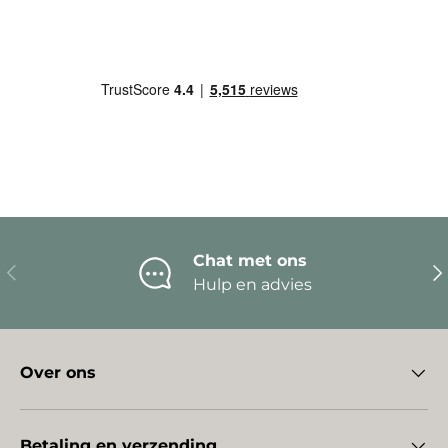
Chat met ons
Vorige
Vo
Hulp en advies
Over ons
Betaling en verzending