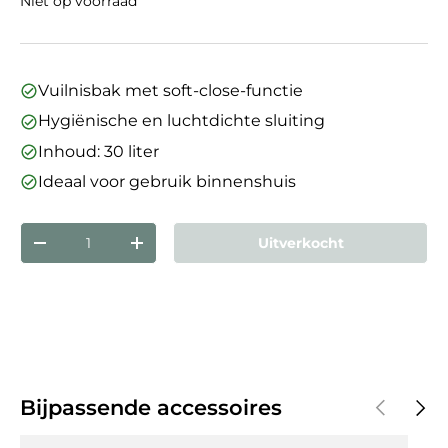
Niet op voorraad
Vuilnisbak met soft-close-functie
Hygiënische en luchtdichte sluiting
Inhoud: 30 liter
Ideaal voor gebruik binnenshuis
Aantal
Uitverkocht
Verlaag de hoeveelheid
Verhoog de hoeveelheid
Vorige
Volg
Bijpassende accessoires