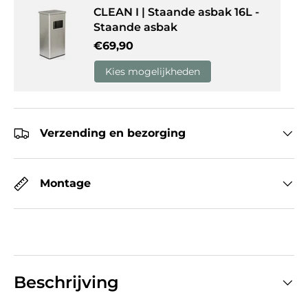
CLEAN I | Staande asbak 16L -
Staande asbak
Reguliere prijs
€69,90
Kies mogelijkheden
Verzending en bezorging
Montage
Beschrijving