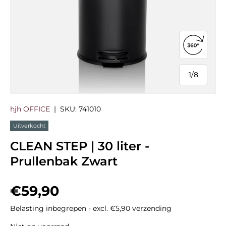
360°-we
1
/
8
van
hjh OFFICE
|
SKU:
741010
Uitverkocht
CLEAN STEP | 30 liter -
Prullenbak Zwart
Reguliere prijs
€59,90
Belasting inbegrepen - excl. €5,90 verzending