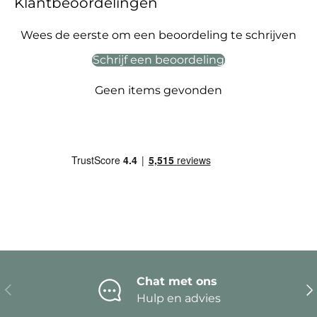
Klantbeoordelingen
Wees de eerste om een beoordeling te schrijven
Schrijf een beoordeling
Geen items gevonden
Chat met ons
Vorige
Vo
Hulp en advies