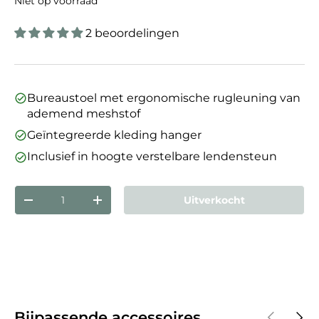
Niet op voorraad
2 beoordelingen
Bureaustoel met ergonomische rugleuning van
ademend meshstof
Geïntegreerde kleding hanger
Inclusief in hoogte verstelbare lendensteun
Aantal
Uitverkocht
Verlaag de hoeveelheid
Verhoog de hoeveelheid
Vorige
Volg
Bijpassende accessoires