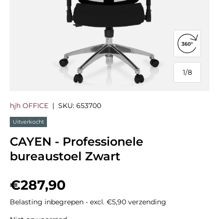
360°-we
1
/
8
van
hjh OFFICE
|
SKU:
653700
Uitverkocht
CAYEN - Professionele
bureaustoel Zwart
Reguliere prijs
€287,90
Belasting inbegrepen - excl. €5,90 verzending