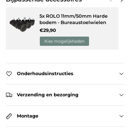
5x ROLO 11mm/50mm Harde
bodem - Bureaustoelwielen
Reguliere prijs
€29,90
Kies mogelijkheden
Onderhoudsinstructies
Verzending en bezorging
Montage