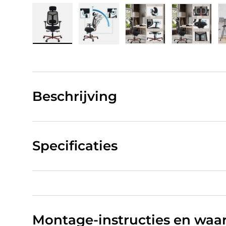
Laad afbeelding 1 in gallerij-weergave
Laad afbeelding 2 in gallerij-w
Laad afbeelding 3 in
Laad afb
Beschrijving
Specificaties
Montage-instructies en wa