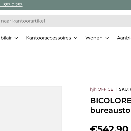
 - 353 0 253
ilair
Kantooraccessoires
Wonen
Aanbi
hjh OFFICE
|
SKU:
BICOLORE 
bureausto
Regulier
€542,90