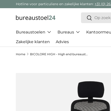
Hotline voor particuliere en zakelijke klanten:
+31 (0) 26
Ga naar inhoud
Zoeken
Zoeken
Bureaustoelen
Bureaus
Kantoormeub
Zakelijke klanten
Advies
Home
BICOLORE HIGH - High end bureaustoel
Ga direct naar productinformatie