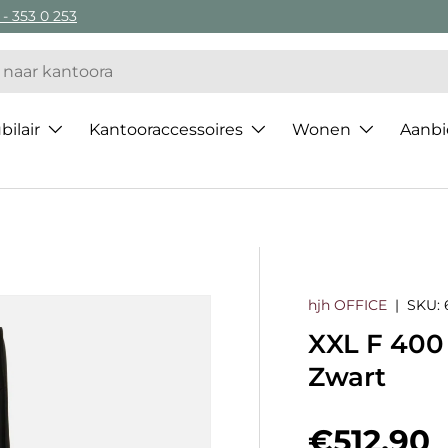
 - 353 0 253
ilair
Kantooraccessoires
Wonen
Aanbi
hjh OFFICE
|
SKU:
XXL F 400 
Zwart
Regulier
€512,90