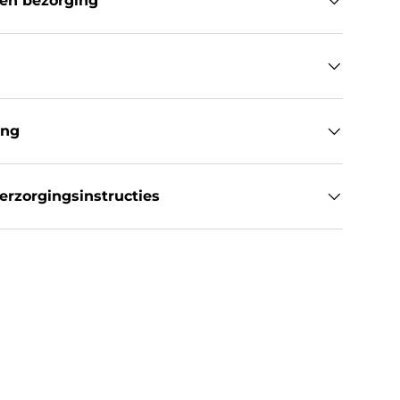
en bezorging
ing
rzorgingsinstructies