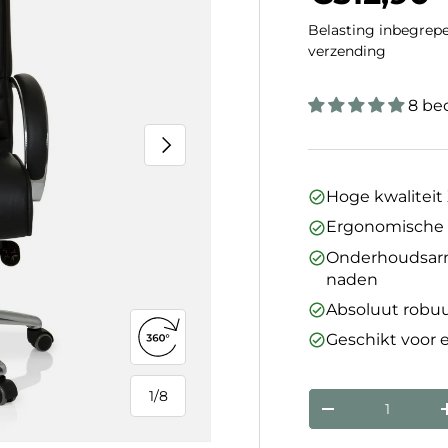
Belasting inbegrepe
verzending
8 be
Volgende
Hoge kwaliteit
Ergonomische 
Onderhoudsarm
naden
Absoluut robu
Geschikt voor 
360°-weergave openen
1
/
8
Aantal
van
Verlaag de hoev