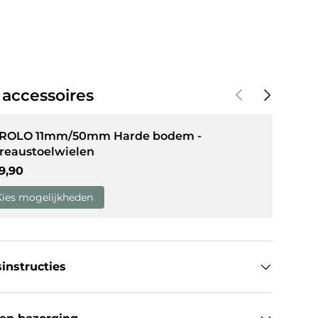
weergave
in gallerij-weergave
Vorige
Volgende
 accessoires
 ROLO 11mm/50mm Harde bodem -
reaustoelwielen
guliere prijs
9,90
Kies mogelijkheden
instructies