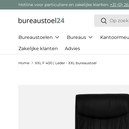
Hotline voor particuliere en zakelijke klanten:
+31 (0) 26
Ga naar inhoud
Zoeken
Zoeken
Bureaustoelen
Bureaus
Kantoormeub
Zakelijke klanten
Advies
Home
XXL F 400 | Leder - XXL bureaustoel
Ga direct naar productinformatie