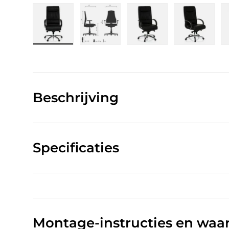
Laad afbeelding 1 in gallerij-weergave
Laad afbeelding 2 in gallerij-w
Laad afbeelding 3 in
Laad afb
Beschrijving
Specificaties
Montage-instructies en wa