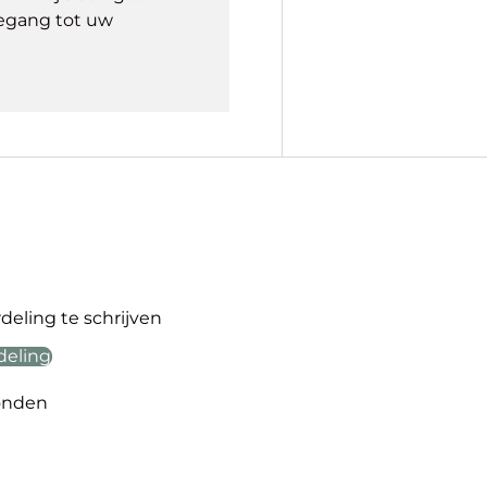
egang tot uw
eling te schrijven
deling
onden