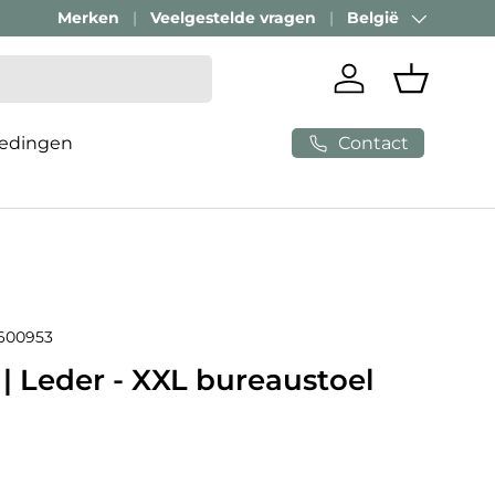
Merken
Veelgestelde vragen
België
Land/Regio
Inloggen
Mandje
Contact
edingen
600953
| Leder - XXL bureaustoel
e prijs