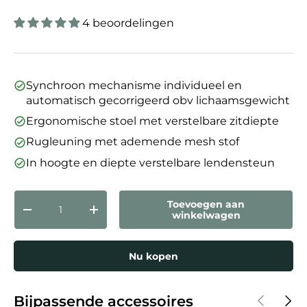
4 beoordelingen
Synchroon mechanisme individueel en
automatisch gecorrigeerd obv lichaamsgewicht
Ergonomische stoel met verstelbare zitdiepte
Rugleuning met ademende mesh stof
In hoogte en diepte verstelbare lendensteun
Aantal
Toevoegen aan
Verlaag de hoeveelheid
Verhoog de hoeveelheid
winkelwagen
Nu kopen
Vorige
Volg
Bijpassende accessoires