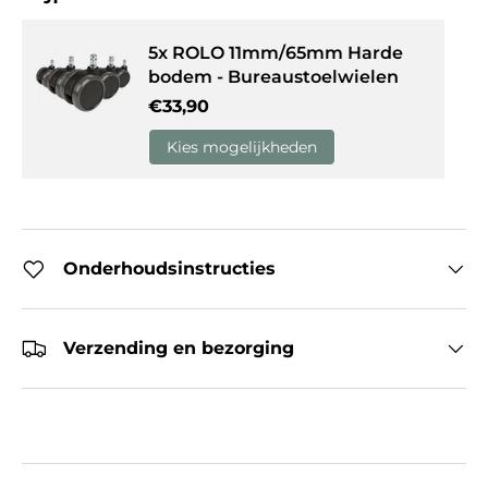
5x ROLO 11mm/65mm Harde
bodem - Bureaustoelwielen
Reguliere prijs
€33,90
Kies mogelijkheden
Onderhoudsinstructies
Verzending en bezorging