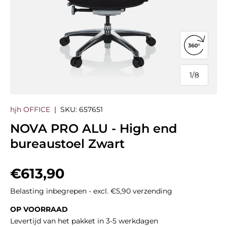
360°-we
1
/
8
van
hjh OFFICE
|
SKU:
657651
NOVA PRO ALU - High end
bureaustoel Zwart
Reguliere prijs
€613,90
Belasting inbegrepen - excl. €5,90 verzending
OP VOORRAAD
Levertijd van het pakket in 3-5 werkdagen