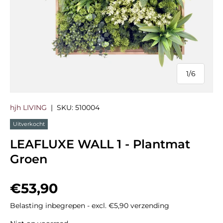
1
/
6
van
hjh LIVING
|
SKU:
510004
Uitverkocht
LEAFLUXE WALL 1 - Plantmat
Groen
Reguliere prijs
€53,90
Belasting inbegrepen - excl. €5,90 verzending