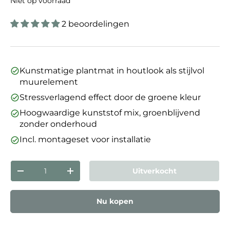
Niet op voorraad
2 beoordelingen
Kunstmatige plantmat in houtlook als stijlvol
muurelement
Stressverlagend effect door de groene kleur
Hoogwaardige kunststof mix, groenblijvend
zonder onderhoud
Incl. montageset voor installatie
Aantal
Uitverkocht
Verlaag de hoeveelheid
Verhoog de hoeveelheid
Nu kopen