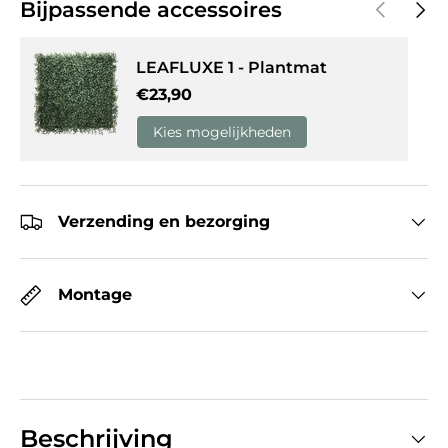
Vorige
Volg
Bijpassende accessoires
LEAFLUXE 1 - Plantmat
Reguliere prijs
€23,90
Kies mogelijkheden
Verzending en bezorging
Montage
Beschrijving