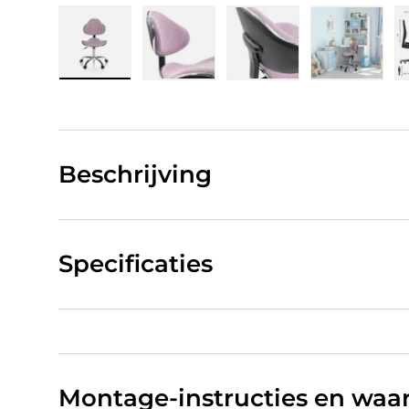
Laad afbeelding 1 in gallerij-weergave
Laad afbeelding 2 in gallerij-w
Laad afbeelding 3 in
Laad afb
Beschrijving
Specificaties
Montage-instructies en wa