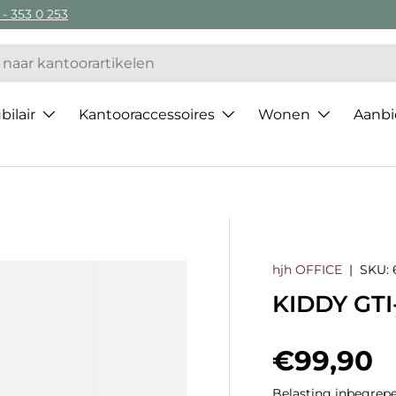
 - 353 0 253
ilair
Kantooraccessoires
Wonen
Aanbi
hjh OFFICE
|
SKU:
KIDDY GTI-
Regulier
€99,90
Belasting inbegrepe