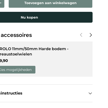
Toevoegen aan winkelwagen
eelheid
Verhoog de hoeveelheid
Nu kopen
weergave
in gallerij-weergave
Vorige
Volgende
 accessoires
 ROLO 11mm/50mm Harde bodem -
reaustoelwielen
guliere prijs
9,90
Kies mogelijkheden
instructies