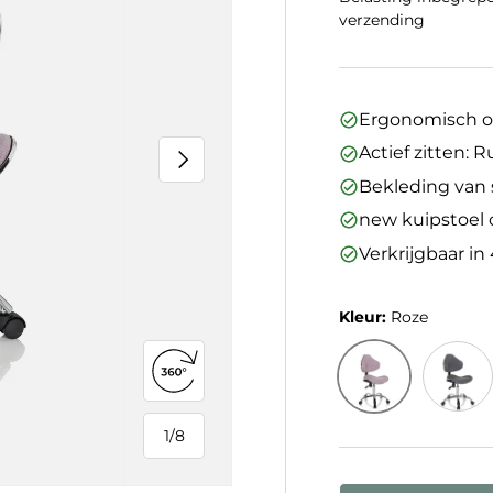
verzending
Ergonomisch o
Actief zitten: 
Volgende
Bekleding van s
new kuipstoel
Verkrijgbaar in
Kleur:
Roze
360°-weergave openen
Roze
Grijs
1
/
8
van