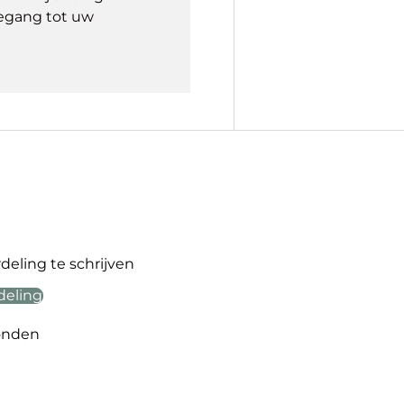
egang tot uw
eling te schrijven
deling
onden