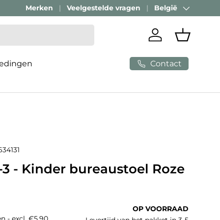
Merken
Veelgestelde vragen
België
Land/Regio
Inloggen
Mandje
Contact
edingen
634131
3 - Kinder bureaustoel Roze
e prijs
OP VOORRAAD
n - excl. €5,90