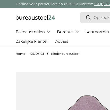
Hotline voor particuliere en zakelijke klanten:
+31 (0) 26
Ga naar inhoud
Zoeken
Zoeken
Bureaustoelen
Bureaus
Kantoormeub
Zakelijke klanten
Advies
Home
KIDDY GTI-3 - Kinder bureaustoel
Ga direct naar productinformatie