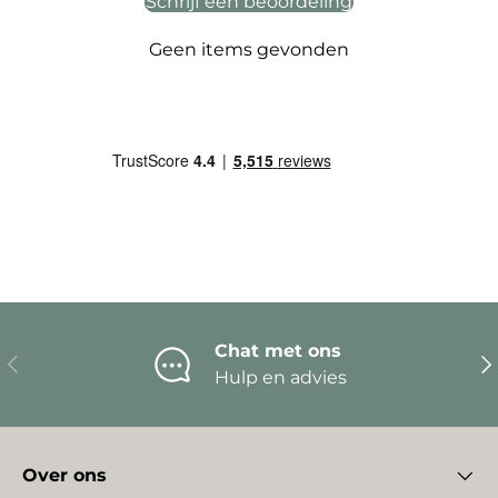
Schrijf een beoordeling
Geen items gevonden
Chat met ons
Vorige
Vo
Hulp en advies
Over ons