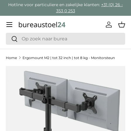
Hotline voor particuliere en zakelijke klanten:
+31 (0) 26 -
Ga naar inhoud
353 0 253
Menu
Inloggen
Man
Zoeken
Zoeken
Home
Ergomount M2 | tot 32 inch | tot 8 kg - Monitorsteun
Ga direct naar productinformatie