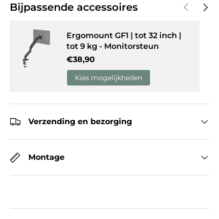
Vorige
Volg
Bijpassende accessoires
Ergomount GF1 | tot 32 inch |
tot 9 kg - Monitorsteun
Reguliere prijs
€38,90
Kies mogelijkheden
Verzending en bezorging
Montage