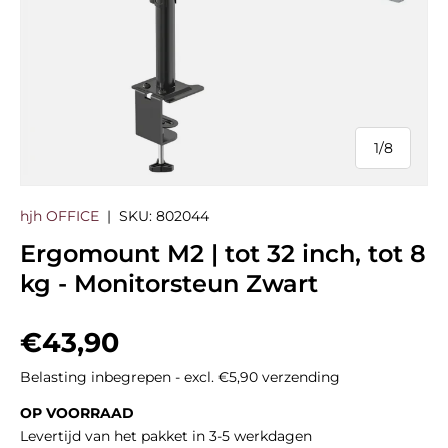
1
/
8
van
hjh OFFICE
|
SKU:
802044
Ergomount M2 | tot 32 inch, tot 8
kg - Monitorsteun Zwart
Reguliere prijs
€43,90
Belasting inbegrepen - excl. €5,90 verzending
OP VOORRAAD
Levertijd van het pakket in 3-5 werkdagen