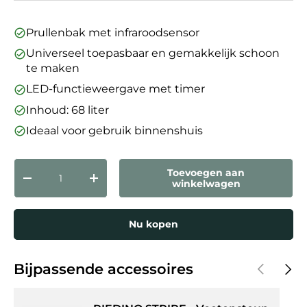
Prullenbak met infraroodsensor
Universeel toepasbaar en gemakkelijk schoon
te maken
LED-functieweergave met timer
Inhoud: 68 liter
Ideaal voor gebruik binnenshuis
Aantal
Toevoegen aan
Verlaag de hoeveelheid
Verhoog de hoeveelheid
winkelwagen
Nu kopen
Vorige
Volg
Bijpassende accessoires