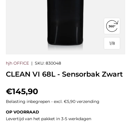
360°-we
1
/
8
van
hjh OFFICE
|
SKU:
830048
CLEAN VI 68L - Sensorbak Zwart
Reguliere prijs
€145,90
Belasting inbegrepen - excl. €5,90 verzending
OP VOORRAAD
Levertijd van het pakket in 3-5 werkdagen