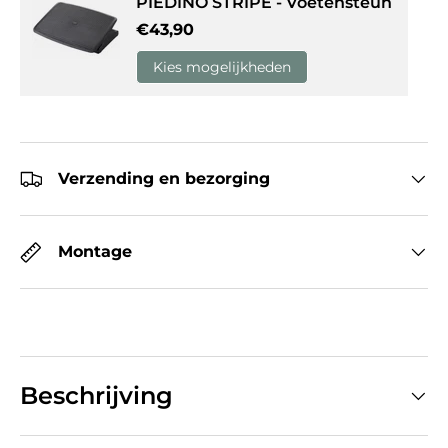
PIEDINO STRIPE - Voetensteun
Reguliere prijs
€43,90
Kies mogelijkheden
Verzending en bezorging
Montage
Beschrijving