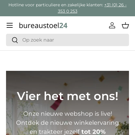
Hotline voor particuliere en zakelijke klanten:
+31 (0) 26 -
Ga naar inhoud
353 0 253
Menu
Inloggen
Man
Zoeken
Zoeken
Vier het met ons!
Onze nieuwe webshop is live!
Ontdek de nieuwe winkelervaring
en trakteer jezelf
tot 20%