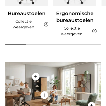
Bureaustoelen
Ergonomische
bureaustoelen
Collectie
weergeven
Collectie
weergeven
Details weergeven - AMIO H - Kantoor
Details weergeven - Sitzolo 2 - Lo
Details w