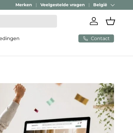
Merken
Veelgestelde vragen
België
Land/Regio
Inloggen
Mandje
Contact
edingen