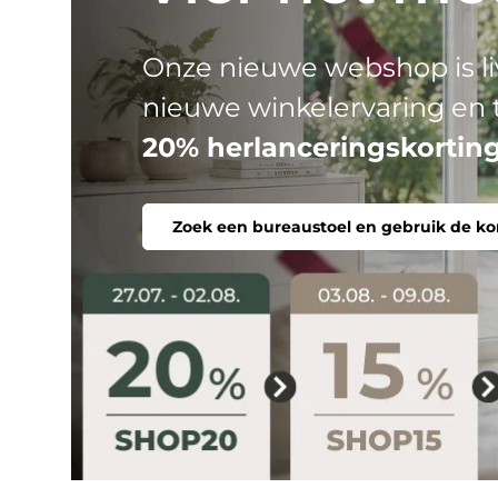
HJH
Drie productlijnen, één do
stoel. Ergonomisch, comfor
Zoek een bureaustoel