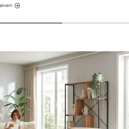
rgeven
ven - AMIO H - Kantoorkast