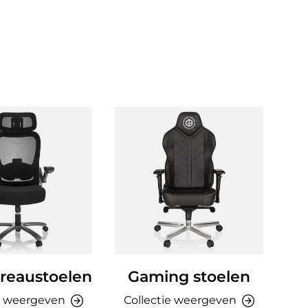
reaustoelen
Gaming stoelen
Ki
e weergeven
Collectie weergeven