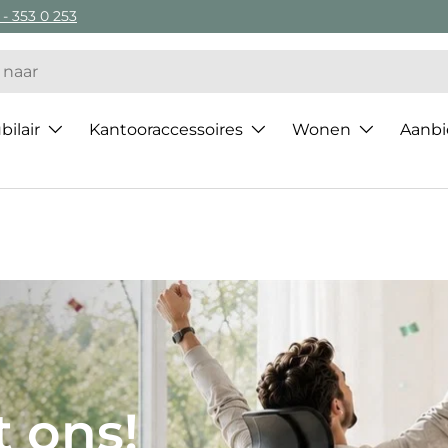
 - 353 0 253
ilair
Kantooraccessoires
Wonen
Aanbi
 van