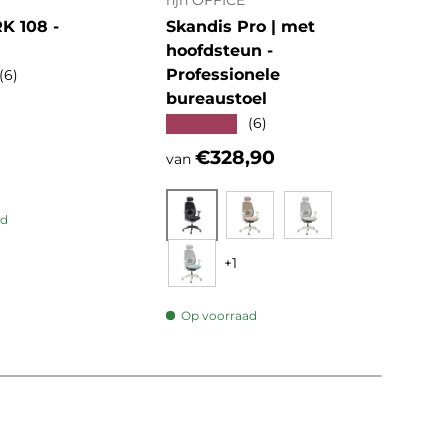
hjh OFFICE
hjh 
 108 -
Skandis Pro | met
KID
hoofdsteun -
Kin
Professionele
★★
(6)
bureaustoel
e prijs
Reg
€1
★★★★★
(6)
Reguliere prijs
€328,90
van
ad
Zwart
Beige
Grijs
+1
Op
Mint
Op voorraad