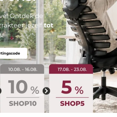
el: jouw perfecte
tabel, individueel.
Dia laden 2 van 4
Dia laden 1 van 4
Dia laden 3 van 4
Dia laden 4 van 4