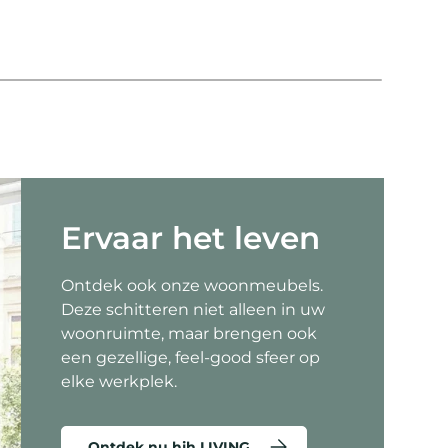
Co
Ervaar het leven
Ontdek ook onze woonmeubels.
Deze schitteren niet alleen in uw
woonruimte, maar brengen ook
een gezellige, feel-good sfeer op
elke werkplek.
Ontdek nu hjh LIVING