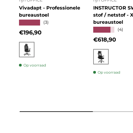
hjh OFFICE
hjh OFFICE
Vivadapt - Professionele
INSTRUCTOR S
bureaustoel
stof / netstof - 
bureaustoel
★★★★★
(3)
★★★★★
(4)
Reguliere prijs
€196,90
Reguliere prij
€618,90
Zwart
Zwart
Op voorraad
Op voorraad