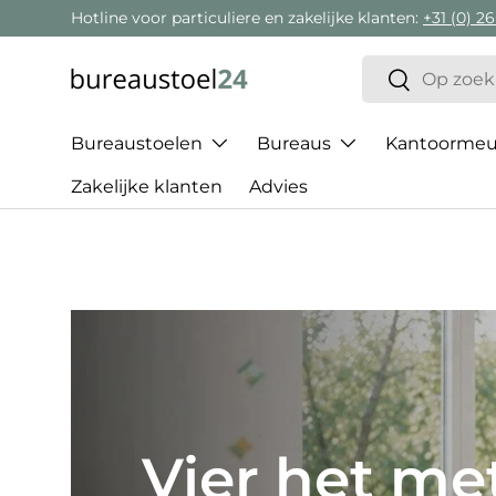
Hotline voor particuliere en zakelijke klanten:
+31 (0) 26
Ga naar inhoud
Zoeken
Zoeken
Bureaustoelen
Bureaus
Kantoormeub
Zakelijke klanten
Advies
Het beste