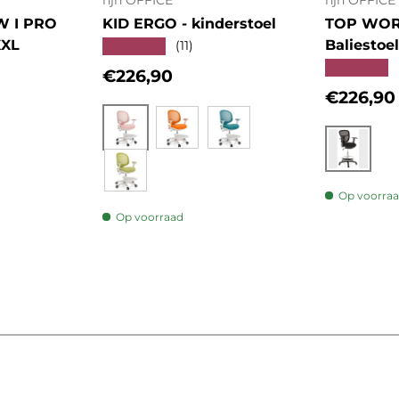
hjh OFFICE
hjh OFFICE
W I PRO
KID ERGO - kinderstoel
TOP WORK
XXL
Baliestoel
★★★★★
(11)
★★★★★
Reguliere prijs
€226,90
Regulier
€226,90
s
Roze
Oranje
Blauw
Zwart
Groen
Op voorra
Op voorraad