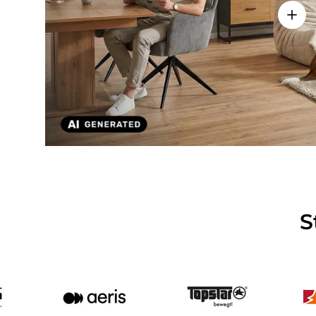
Detai
S