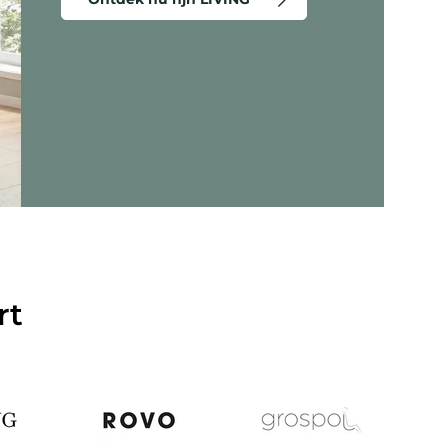
eergeven - Criss-Cross 20 - Lounge stoel
rt