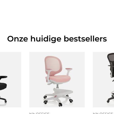
Onze huidige bestsellers
 aan
Toe
gen
Kies mogelijkheden
wi