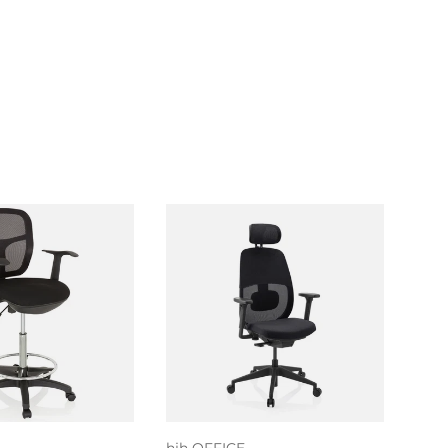
voegen aan
nkelwagen
Kies mogelijkheden