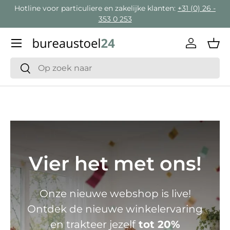
Hotline voor particuliere en zakelijke klanten:
+31 (0) 26 -
Ga naar inhoud
353 0 253
Menu
Inloggen
Man
Zoeken
Zoeken