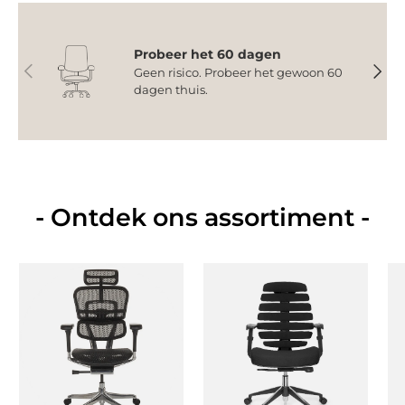
Probeer het 60 dagen
Vorige
Volge
Geen risico. Probeer het gewoon 60
dagen thuis.
- Ontdek ons assortiment -