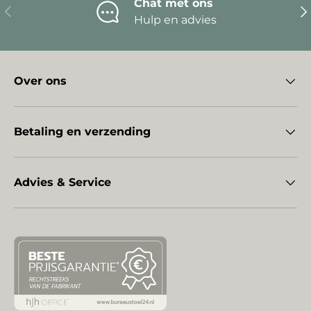
Chat met ons
Vorige
Vo
Hulp en advies
Over ons
Betaling en verzending
Advies & Service