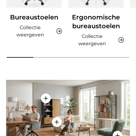
Bureaustoelen
Ergonomische
bureaustoelen
Collectie
weergeven
Collectie
weergeven
Details weergeven - AMIO H - Kantoor
Details weergeven - Sitzolo 2 - Lo
Details w