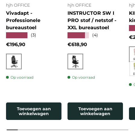
hjh OFFICE
hjh OFFICE
hj
Vivadapt -
INSTRUCTOR SW I
KI
Professionele
PRO stof / netstof -
ki
bureaustoel
XXL bureaustoel
★
★★★★★
★★★★★
(3)
(4)
Re
€2
Reguliere prijs
Reguliere prijs
€196,90
€618,90
Zwart
Zwart
Op voorraad
Op voorraad
Toevoegen aan
Toevoegen aan
winkelwagen
winkelwagen