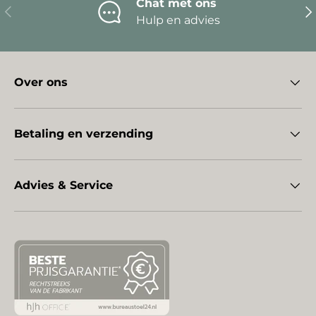
Chat met ons
Vorige
Vo
Hulp en advies
Over ons
Betaling en verzending
Advies & Service