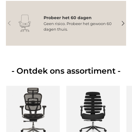
Probeer het 60 dagen
Vorige
Volge
Geen risico. Probeer het gewoon 60
dagen thuis.
- Ontdek ons assortiment -