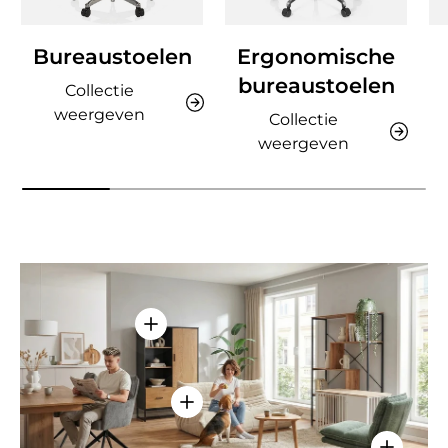
Bureaustoelen
Ergonomische
bureaustoelen
Collectie
weergeven
Collectie
weergeven
Details weergeven - AMIO H - Kantoor
Details weergeven - Sitzolo 2 - Lo
Details w