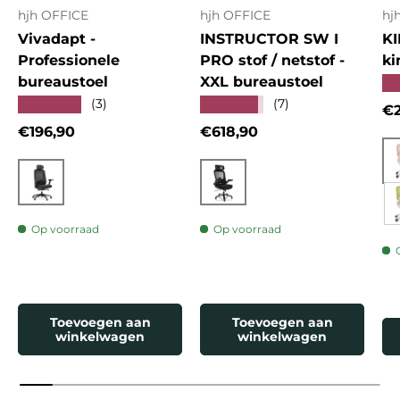
hjh OFFICE
hjh OFFICE
hj
Vivadapt -
INSTRUCTOR SW I
KI
Professionele
PRO stof / netstof -
ki
bureaustoel
XXL bureaustoel
★
★★★★★
★★★★★
(3)
(7)
Re
€2
Reguliere prijs
Reguliere prijs
€196,90
€618,90
Zwart
Zwart
Op voorraad
Op voorraad
Toevoegen aan
Toevoegen aan
winkelwagen
winkelwagen