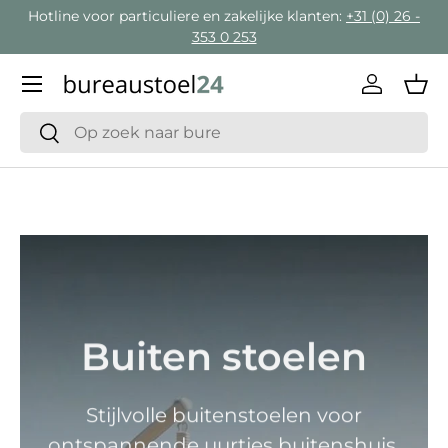
Hotline voor particuliere en zakelijke klanten:
+31 (0) 26 -
Ga naar inhoud
353 0 253
Menu
Inloggen
Man
Zoeken
Zoeken
Buiten stoelen
Stijlvolle buitenstoelen voor
ontspannende uurtjes buitenshuis.