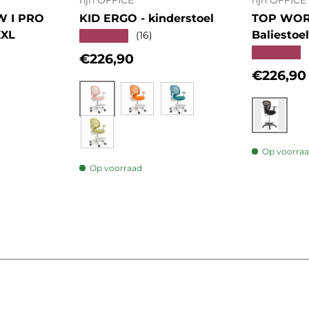
hjh OFFICE
hjh OFFICE
W I PRO
KID ERGO - kinderstoel
TOP WORK
XXL
Baliestoel
★★★★★
(16)
★★★★★
Reguliere prijs
€226,90
Regulier
€226,90
s
Roze
Oranje
Blauw
Zwart
Groen
Op voorra
Op voorraad