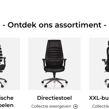
- Ontdek ons assortiment -
ische
Directiestoel
XXL-bu
oelen
Collectie weergeven
Collecti