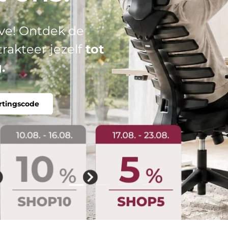
el: jouw perfecte
tabel, individueel.
Dia laden 2 van 4
Dia laden 1 van 4
Dia laden 3 van 4
Dia laden 4 van 4