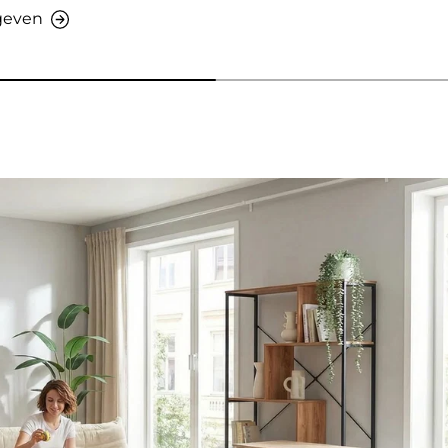
rgeven
ven - AMIO H - Kantoorkast