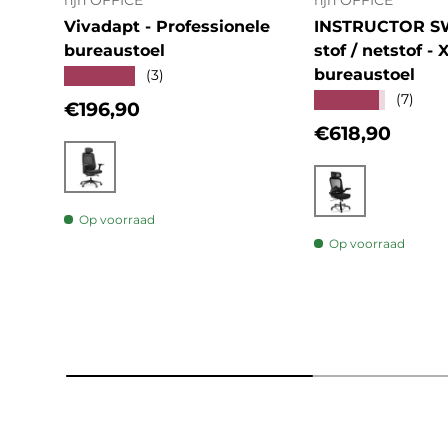
hjh OFFICE
hjh OFFICE
Vivadapt - Professionele
INSTRUCTOR S
bureaustoel
stof / netstof - 
bureaustoel
★★★★★
(3)
★★★★★
(7)
Reguliere prijs
€196,90
Reguliere prij
€618,90
Zwart
Zwart
Op voorraad
Op voorraad