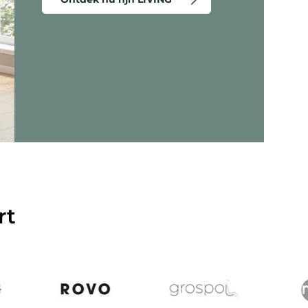
eergeven - Criss-Cross 20 - Lounge stoel
rt