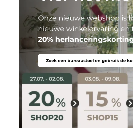
HJH
Drie productlijnen, één do
stoel. Ergonomisch, comfor
Zoek een bureaustoel