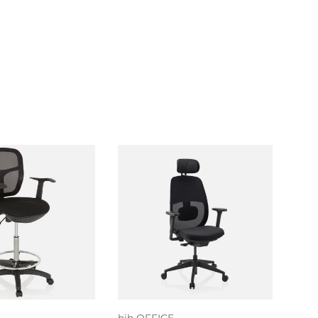
voegen aan
nkelwagen
Kies mogelijkheden