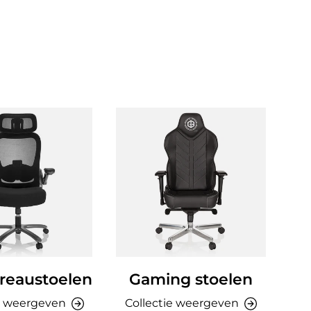
reaustoelen
Gaming stoelen
Ki
e weergeven
Collectie weergeven