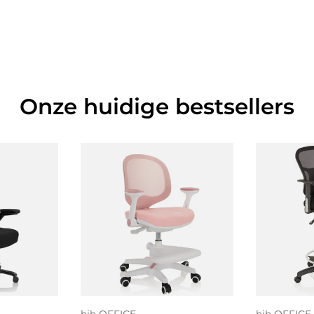
Onze huidige bestsellers
 aan
Toe
gen
Kies mogelijkheden
wi