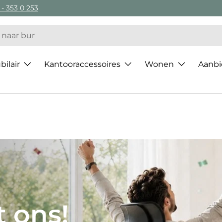
 - 353 0 253
ilair
Kantooraccessoires
Wonen
Aanbi
 van