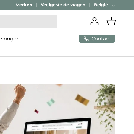
Merken
Veelgestelde vragen
België
Land/Regio
Inloggen
Mandje
Contact
edingen