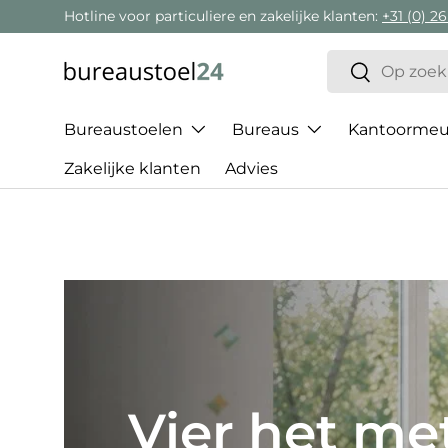
Hotline voor particuliere en zakelijke klanten:
+31 (0) 26
Ga naar inhoud
Zoeken
Zoeken
Bureaustoelen
Bureaus
Kantoormeub
Zakelijke klanten
Advies
Het beste