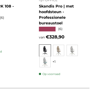
hjh OFFICE
hjh 
 108 -
Skandis Pro | met
KID
hoofdsteun -
Kin
Professionele
★★
(6)
bureaustoel
e prijs
Reg
€1
★★★★★
(6)
Reguliere prijs
€328,90
van
ad
Zwart
Beige
Grijs
+1
Op
Mint
Op voorraad