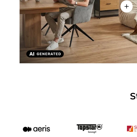
Detai
S