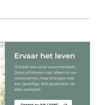
Co
Ervaar het leven
Ontdek ook onze woonmeubels.
Deze schitteren niet alleen in uw
woonruimte, maar brengen ook
een gezellige, feel-good sfeer op
elke werkplek.
Ontdek nu hjh LIVING